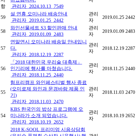
항
관리자
2024.10.13
7549
설 연휴 오미나라 배송안내
관리
59
2019.01.25
2442
관리자
2019.01.25
2442
자
와인선물세트 S3 할인판매 안내
관리
58
2019.01.09
2483
관리자
2019.01.09
2483
자
연말연시 오미나라 배송일 안내입니
관리
57
다.
2018.12.19
2287
자
관리자
2018.12.19
2287
「2018 대한민국 우리술 대축제」
관리
56
인기리에 행사를 마쳤습니다.
2018.11.25
2440
자
관리자
2018.11.25
2440
험프리캠프 와인페스티벌 행사 종료
(오미로제 와인과 문경바람 제품 인
관리
55
2018.11.03
2470
기)
자
관리자
2018.11.03
2470
KBS 한국인의 밥상 프로그램에 오
관리
54
미나라가 소개 되었습니다.
2018.10.19
2652
자
관리자
2018.10.19
2652
2018 K-SOOL 프리미엄 시음상담회
(우리술 품평회 수상작 시음행사) 행
관리