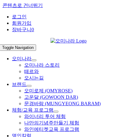
콘텐츠로 건너뛰기
로그인
회원가입
장바구니
0
Toggle Navigation
오미나라
오미나라 스토리
떼르와
오시는길
브랜드
오미로제 (OMYROSE)
고운달 (GOWOON DAR)
문경바람 (MUNGYEONG BARAM)
체험/교육 프로그램
와이너리 투어 체험
나만의기념주만들기 체험
와인에티켓교육 프로그램
명인칼럼