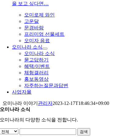
을 보고 싶다면…
오미로제 와인
고운달
문경바람
프리미엄 선물세트
오미자 음료
오미나라 소식
오미나라 소식
묻고답하기
혜택/이벤트
체험갤러리
홍보동영상
자주하는질문과답변
사업자몰
오미나라 이야기
관리자
2023-12-17T18:46:34+09:00
오미나라 소식
오미나라의 다양한 소식을 전합니다.
검색