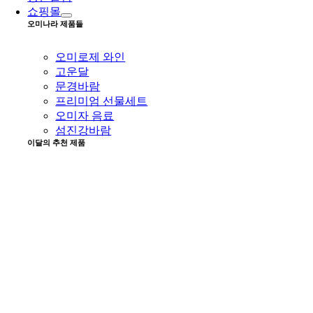
쇼핑몰
오미나라 제품들
오미로제 와인
고운달
문경바람
프리미엄 선물세트
오미자 음료
섬진강바람
이달의 추천 제품