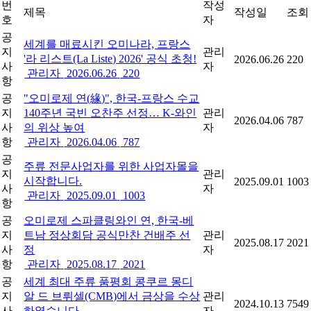
번
작성
제목
작성일
조회
호
자
공
세계를 매료시킨 오미나라, 프랑스
지
관리
'라 리스트(La Liste) 2026' 공식 초청!
2026.06.26
220
사
자
관리자
2026.06.26
220
항
공
"오미로제 연(緣)", 한국-프랑스 수교
지
140주년 국빈 오찬주 선정… K-와인
관리
2026.04.06
787
사
의 위상 높여
자
항
관리자
2026.04.06
787
공
주류 전문사업자를 위한 사업자몰을
지
관리
시작합니다.
2025.09.01
1003
사
자
관리자
2025.09.01
1003
항
공
오미로제 스파클링와인 연, 한국-베
지
트남 정상회담 공식만찬 건배주 선
관리
2025.08.17
2021
사
정
자
항
관리자
2025.08.17
2021
공
세계 최대 주류 품평회 콩쿠르 몽디
지
알 드 브뤼셀(CMB)에서 금상을 수상
관리
2024.10.13
7549
사
하였습니다.
자