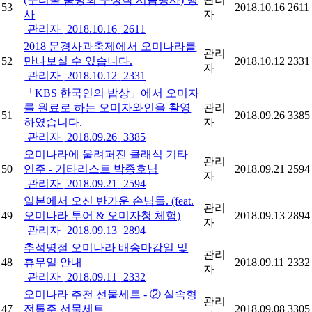
53
2018.10.16
2611
사
자
관리자
2018.10.16
2611
2018 문경사과축제에서 오미나라를
관리
52
만나보실 수 있습니다.
2018.10.12
2331
자
관리자
2018.10.12
2331
「KBS 한국인의 밥상」에서 오미자
를 원료로 하는 오미자와인을 촬영
관리
51
2018.09.26
3385
하였습니다.
자
관리자
2018.09.26
3385
오미나라에 울려퍼진 클래식 기타
관리
50
연주 - 기타리스트 박종호님
2018.09.21
2594
자
관리자
2018.09.21
2594
일본에서 오신 반가운 손님들. (feat.
관리
49
오미나라 투어 & 오미자청 체험)
2018.09.13
2894
자
관리자
2018.09.13
2894
추석명절 오미나라 배송마감일 및
관리
48
휴무일 안내
2018.09.11
2332
자
관리자
2018.09.11
2332
오미나라 추천 선물세트 - ② 실속형
관리
47
전통주 선물세트
2018.09.08
3305