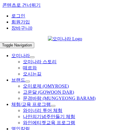
콘텐츠로 건너뛰기
로그인
회원가입
장바구니
0
Toggle Navigation
오미나라
오미나라 스토리
떼르와
오시는길
브랜드
오미로제 (OMYROSE)
고운달 (GOWOON DAR)
문경바람 (MUNGYEONG BARAM)
체험/교육 프로그램
와이너리 투어 체험
나만의기념주만들기 체험
와인에티켓교육 프로그램
명인칼럼