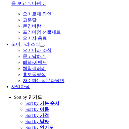
을 보고 싶다면…
오미로제 와인
고운달
문경바람
프리미엄 선물세트
오미자 음료
오미나라 소식
오미나라 소식
묻고답하기
혜택/이벤트
체험갤러리
홍보동영상
자주하는질문과답변
사업자몰
Sort by
인기도
Sort by
기본 순서
Sort by
이름
Sort by
가격
Sort by
날짜
Sort by
인기도