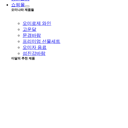
쇼핑몰
오미나라 제품들
오미로제 와인
고운달
문경바람
프리미엄 선물세트
오미자 음료
섬진강바람
이달의 추천 제품