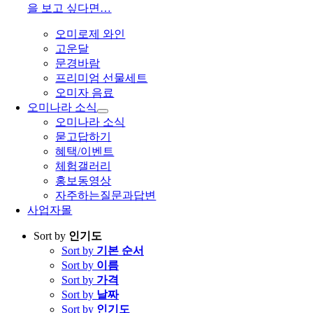
을 보고 싶다면…
오미로제 와인
고운달
문경바람
프리미엄 선물세트
오미자 음료
오미나라 소식
오미나라 소식
묻고답하기
혜택/이벤트
체험갤러리
홍보동영상
자주하는질문과답변
사업자몰
Sort by
인기도
Sort by
기본 순서
Sort by
이름
Sort by
가격
Sort by
날짜
Sort by
인기도