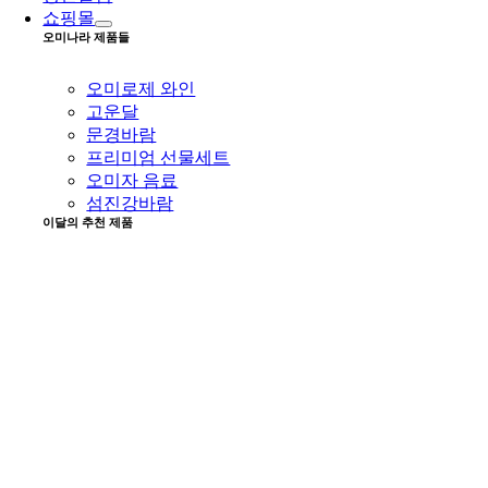
쇼핑몰
오미나라 제품들
오미로제 와인
고운달
문경바람
프리미엄 선물세트
오미자 음료
섬진강바람
이달의 추천 제품