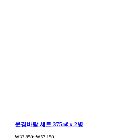
문경바람 세트 375㎖ x 2병
₩
32,850
~
₩
57,150