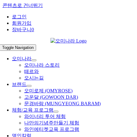
콘텐츠로 건너뛰기
로그인
회원가입
장바구니
0
Toggle Navigation
오미나라
오미나라 스토리
떼르와
오시는길
브랜드
오미로제 (OMYROSE)
고운달 (GOWOON DAR)
문경바람 (MUNGYEONG BARAM)
체험/교육 프로그램
와이너리 투어 체험
나만의기념주만들기 체험
와인에티켓교육 프로그램
명인칼럼