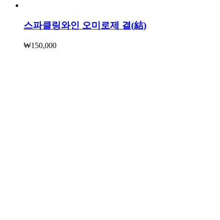
스파클링와인 오미로제 결(結)
₩
150,000