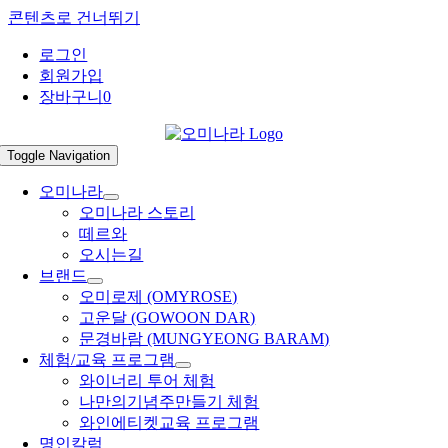
콘텐츠로 건너뛰기
로그인
회원가입
장바구니
0
Toggle Navigation
오미나라
오미나라 스토리
떼르와
오시는길
브랜드
오미로제 (OMYROSE)
고운달 (GOWOON DAR)
문경바람 (MUNGYEONG BARAM)
체험/교육 프로그램
와이너리 투어 체험
나만의기념주만들기 체험
와인에티켓교육 프로그램
명인칼럼