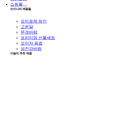
쇼핑몰
오미나라 제품들
오미로제 와인
고운달
문경바람
프리미엄 선물세트
오미자 음료
섬진강바람
이달의 추천 제품