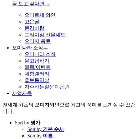
을 보고 싶다면…
오미로제 와인
고운달
문경바람
프리미엄 선물세트
오미자 음료
오미나라 소식
오미나라 소식
묻고답하기
혜택/이벤트
체험갤러리
홍보동영상
자주하는질문과답변
사업자몰
전세계 최초의 오미자와인으로 최고의 풍미를 느끼실 수 있습
니다.
Sort by
평가
Sort by
기본 순서
Sort by
이름