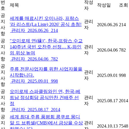
번
작성
제목
작성일
조회
호
자
공
세계를 매료시킨 오미나라, 프랑스
지
관리
'라 리스트(La Liste) 2026' 공식 초청!
2026.06.26
214
사
자
관리자
2026.06.26
214
항
공
"오미로제 연(緣)", 한국-프랑스 수교
지
140주년 국빈 오찬주 선정… K-와인
관리
2026.04.06
782
사
의 위상 높여
자
항
관리자
2026.04.06
782
공
주류 전문사업자를 위한 사업자몰을
지
관리
시작합니다.
2025.09.01
998
사
자
관리자
2025.09.01
998
항
공
오미로제 스파클링와인 연, 한국-베
지
트남 정상회담 공식만찬 건배주 선
관리
2025.08.17
2014
사
정
자
항
관리자
2025.08.17
2014
공
세계 최대 주류 품평회 콩쿠르 몽디
지
알 드 브뤼셀(CMB)에서 금상을 수상
관리
2024.10.13
7548
사
하였습니다.
자