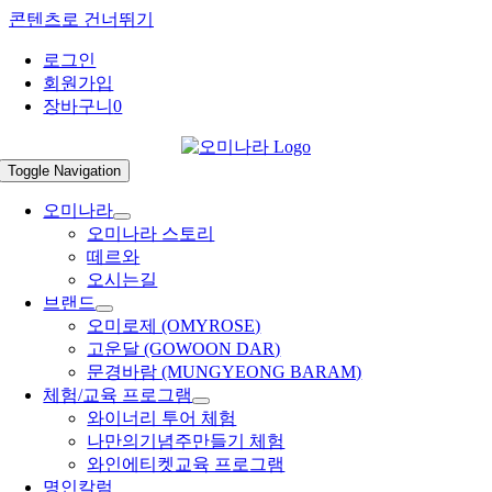
콘텐츠로 건너뛰기
로그인
회원가입
장바구니
0
Toggle Navigation
오미나라
오미나라 스토리
떼르와
오시는길
브랜드
오미로제 (OMYROSE)
고운달 (GOWOON DAR)
문경바람 (MUNGYEONG BARAM)
체험/교육 프로그램
와이너리 투어 체험
나만의기념주만들기 체험
와인에티켓교육 프로그램
명인칼럼