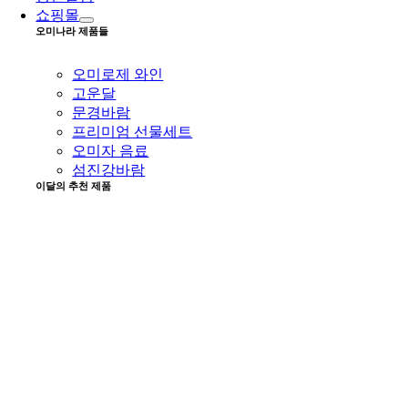
쇼핑몰
오미나라 제품들
오미로제 와인
고운달
문경바람
프리미엄 선물세트
오미자 음료
섬진강바람
이달의 추천 제품