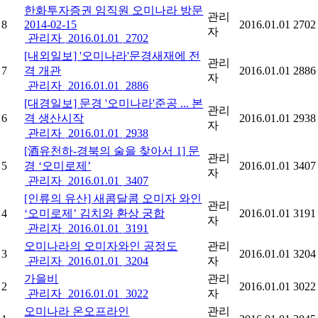
한화투자증권 임직원 오미나라 방문
관리
8
2014-02-15
2016.01.01
2702
자
관리자
2016.01.01
2702
[내외일보] '오미나라'문경새재에 전
관리
7
격 개관
2016.01.01
2886
자
관리자
2016.01.01
2886
[대경일보] 문경 '오미나라'준공 ... 본
관리
6
격 생산시작
2016.01.01
2938
자
관리자
2016.01.01
2938
[酒유천하-경북의 술을 찾아서 1] 문
관리
5
경 ‘오미로제’
2016.01.01
3407
자
관리자
2016.01.01
3407
[인류의 유산] 새콤달콤 오미자 와인
관리
4
‘오미로제’ 김치와 환상 궁합
2016.01.01
3191
자
관리자
2016.01.01
3191
오미나라의 오미자와인 공정도
관리
3
2016.01.01
3204
관리자
2016.01.01
3204
자
가을비
관리
2
2016.01.01
3022
관리자
2016.01.01
3022
자
오미나라 온오프라인
관리