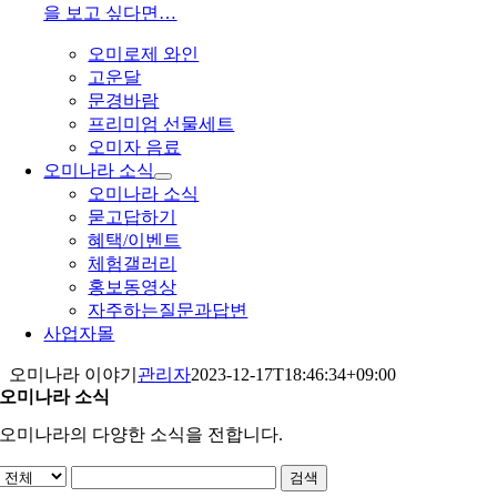
을 보고 싶다면…
오미로제 와인
고운달
문경바람
프리미엄 선물세트
오미자 음료
오미나라 소식
오미나라 소식
묻고답하기
혜택/이벤트
체험갤러리
홍보동영상
자주하는질문과답변
사업자몰
오미나라 이야기
관리자
2023-12-17T18:46:34+09:00
오미나라 소식
오미나라의 다양한 소식을 전합니다.
검색