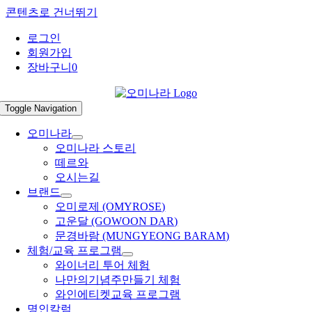
콘텐츠로 건너뛰기
로그인
회원가입
장바구니
0
Toggle Navigation
오미나라
오미나라 스토리
떼르와
오시는길
브랜드
오미로제 (OMYROSE)
고운달 (GOWOON DAR)
문경바람 (MUNGYEONG BARAM)
체험/교육 프로그램
와이너리 투어 체험
나만의기념주만들기 체험
와인에티켓교육 프로그램
명인칼럼