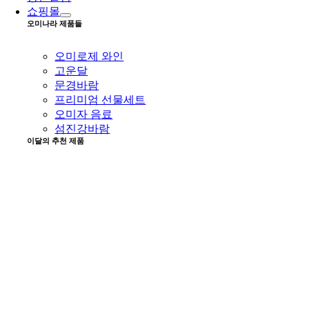
쇼핑몰
오미나라 제품들
오미로제 와인
고운달
문경바람
프리미엄 선물세트
오미자 음료
섬진강바람
이달의 추천 제품