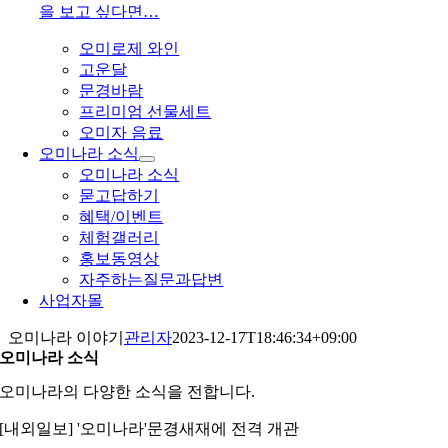
을 보고 싶다면…
오미로제 와인
고운달
문경바람
프리미엄 선물세트
오미자 음료
오미나라 소식
오미나라 소식
묻고답하기
혜택/이벤트
체험갤러리
홍보동영상
자주하는질문과답변
사업자몰
오미나라 이야기
관리자
2023-12-17T18:46:34+09:00
오미나라 소식
오미나라의 다양한 소식을 전합니다.
[내외일보] '오미나라'문경새재에 전격 개관