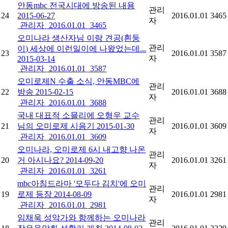
안동mbc 전국시대에 방송된 내용
관리
24
2015-06-27
2016.01.01
3465
자
관리자
2016.01.01
3465
오미나라 생산자님 이랑 견공(흰둥
관리
이) 세상에 이런일이에 나왔었는데...
23
2016.01.01
3587
자
2015-03-14
관리자
2016.01.01
3587
오미로제N 수출 소식, 안동MBC에
관리
22
방송 2015-02-15
2016.01.01
3688
자
관리자
2016.01.01
3688
국내 대표적 소믈리에 오형우 교수
관리
21
님의 오미로제 시음기 2015-01-30
2016.01.01
3609
자
관리자
2016.01.01
3609
오미나라, 오미로제 6시 내고향 나온
관리
20
거 아시나요? 2014-09-20
2016.01.01
3261
자
관리자
2016.01.01
3261
mbc아침드라마 '모두다 김치'에 오미
관리
19
로제 등장 2014-08-09
2016.01.01
2981
자
관리자
2016.01.01
2981
임채욱 성악가와 함께하는 오미나라
관리