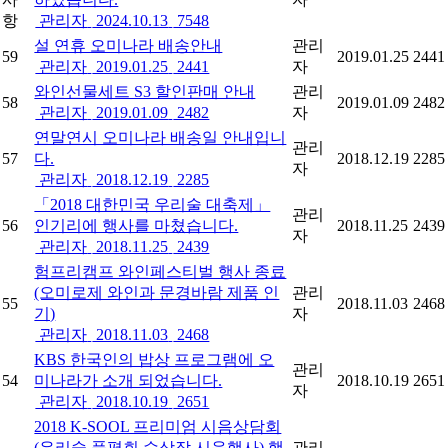
항
관리자
2024.10.13
7548
설 연휴 오미나라 배송안내
관리
59
2019.01.25
2441
관리자
2019.01.25
2441
자
와인선물세트 S3 할인판매 안내
관리
58
2019.01.09
2482
관리자
2019.01.09
2482
자
연말연시 오미나라 배송일 안내입니
관리
57
다.
2018.12.19
2285
자
관리자
2018.12.19
2285
「2018 대한민국 우리술 대축제」
관리
56
인기리에 행사를 마쳤습니다.
2018.11.25
2439
자
관리자
2018.11.25
2439
험프리캠프 와인페스티벌 행사 종료
(오미로제 와인과 문경바람 제품 인
관리
55
2018.11.03
2468
기)
자
관리자
2018.11.03
2468
KBS 한국인의 밥상 프로그램에 오
관리
54
미나라가 소개 되었습니다.
2018.10.19
2651
자
관리자
2018.10.19
2651
2018 K-SOOL 프리미엄 시음상담회
(우리술 품평회 수상작 시음행사) 행
관리