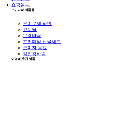
쇼핑몰
오미나라 제품들
오미로제 와인
고운달
문경바람
프리미엄 선물세트
오미자 음료
섬진강바람
이달의 추천 제품