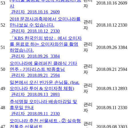
53
2018.10.16
2609
사
자
관리자
2018.10.16
2609
2018 문경사과축제에서 오미나라를
관리
52
만나보실 수 있습니다.
2018.10.12
2330
자
관리자
2018.10.12
2330
「KBS 한국인의 밥상」에서 오미자
를 원료로 하는 오미자와인을 촬영
관리
51
2018.09.26
3384
하였습니다.
자
관리자
2018.09.26
3384
오미나라에 울려퍼진 클래식 기타
관리
50
연주 - 기타리스트 박종호님
2018.09.21
2594
자
관리자
2018.09.21
2594
일본에서 오신 반가운 손님들. (feat.
관리
49
오미나라 투어 & 오미자청 체험)
2018.09.13
2893
자
관리자
2018.09.13
2893
추석명절 오미나라 배송마감일 및
관리
48
휴무일 안내
2018.09.11
2330
자
관리자
2018.09.11
2330
오미나라 추천 선물세트 - ② 실속형
관리
47
전통주 선물세트
2018.09.08
3303