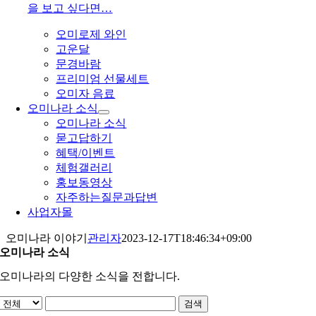
을 보고 싶다면…
오미로제 와인
고운달
문경바람
프리미엄 선물세트
오미자 음료
오미나라 소식
오미나라 소식
묻고답하기
혜택/이벤트
체험갤러리
홍보동영상
자주하는질문과답변
사업자몰
오미나라 이야기
관리자
2023-12-17T18:46:34+09:00
오미나라 소식
오미나라의 다양한 소식을 전합니다.
검색