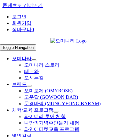
콘텐츠로 건너뛰기
로그인
회원가입
장바구니
0
Toggle Navigation
오미나라
오미나라 스토리
떼르와
오시는길
브랜드
오미로제 (OMYROSE)
고운달 (GOWOON DAR)
문경바람 (MUNGYEONG BARAM)
체험/교육 프로그램
와이너리 투어 체험
나만의기념주만들기 체험
와인에티켓교육 프로그램
명인칼럼