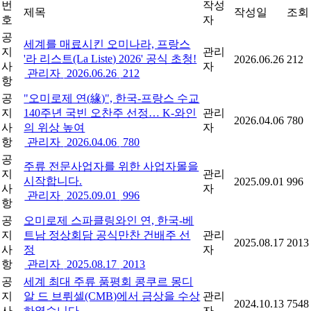
번
작성
제목
작성일
조회
호
자
공
세계를 매료시킨 오미나라, 프랑스
지
관리
'라 리스트(La Liste) 2026' 공식 초청!
2026.06.26
212
사
자
관리자
2026.06.26
212
항
공
"오미로제 연(緣)", 한국-프랑스 수교
지
140주년 국빈 오찬주 선정… K-와인
관리
2026.04.06
780
사
의 위상 높여
자
항
관리자
2026.04.06
780
공
주류 전문사업자를 위한 사업자몰을
지
관리
시작합니다.
2025.09.01
996
사
자
관리자
2025.09.01
996
항
공
오미로제 스파클링와인 연, 한국-베
지
트남 정상회담 공식만찬 건배주 선
관리
2025.08.17
2013
사
정
자
항
관리자
2025.08.17
2013
공
세계 최대 주류 품평회 콩쿠르 몽디
지
알 드 브뤼셀(CMB)에서 금상을 수상
관리
2024.10.13
7548
사
하였습니다.
자