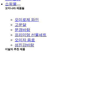
쇼핑몰
오미나라 제품들
오미로제 와인
고운달
문경바람
프리미엄 선물세트
오미자 음료
섬진강바람
이달의 추천 제품