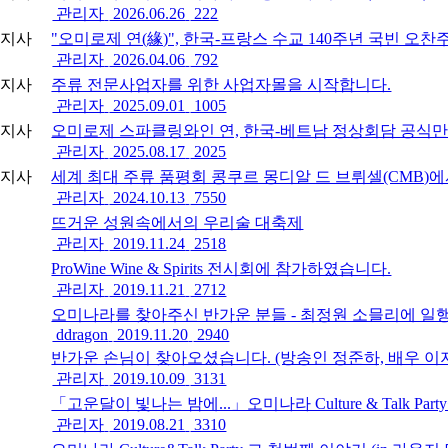
항
관리자
2026.06.26
222
공지사
"오미로제 연(緣)", 한국-프랑스 수교 140주년 국빈 오찬
항
관리자
2026.04.06
792
공지사
주류 전문사업자를 위한 사업자몰을 시작합니다.
항
관리자
2025.09.01
1005
공지사
오미로제 스파클링와인 연, 한국-베트남 정상회담 공식만
항
관리자
2025.08.17
2025
공지사
세계 최대 주류 품평회 콩쿠르 몽디알 드 브뤼셀(CMB)
항
관리자
2024.10.13
7550
뜨거운 성원속에서의 우리술 대축제
4
관리자
2019.11.24
2518
ProWine Wine & Spirits 전시회에 참가하였습니다.
3
관리자
2019.11.21
2712
오미나라를 찾아주신 반가운 분들 - 최정원 소믈리에 일
2
ddragon
2019.11.20
2940
반가운 손님이 찾아오셨습니다. (방송인 정준하, 배우 이지
1
관리자
2019.10.09
3131
「고운달이 빛나는 밤에...」오미나라 Culture & Talk Pa
0
관리자
2019.08.21
3310