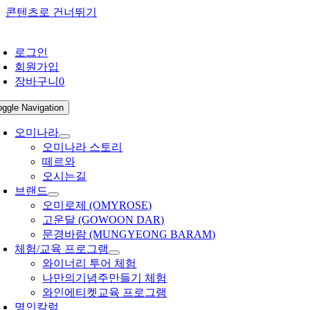
콘텐츠로 건너뛰기
로그인
회원가입
장바구니
0
oggle Navigation
오미나라
오미나라 스토리
떼르와
오시는길
브랜드
오미로제 (OMYROSE)
고운달 (GOWOON DAR)
문경바람 (MUNGYEONG BARAM)
체험/교육 프로그램
와이너리 투어 체험
나만의기념주만들기 체험
와인에티켓교육 프로그램
명인칼럼