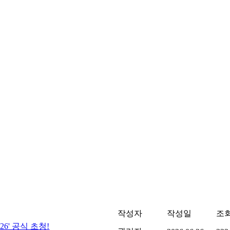
작성자
작성일
조
26' 공식 초청!