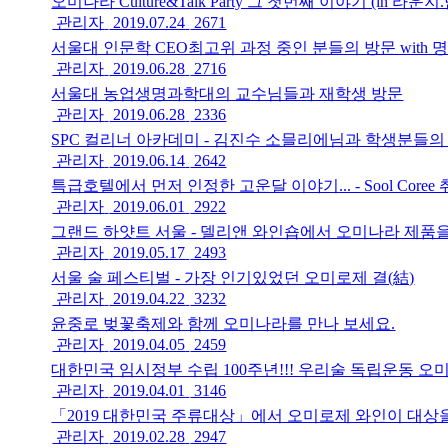
오미나라 Culture&Talk Party 그 첫번째 이야기 (in 라운지.
9
관리자
2019.07.24
2671
서울대 인문학 CEO최고위 과정 중인 분들의 방문 with
8
관리자
2019.06.28
2716
서울대 농업생명과학대의 교수님들과 재학생 방문
7
관리자
2019.06.28
2336
SPC 컬리너 아카데미 - 김진수 소믈리에님과 학생분들의
6
관리자
2019.06.14
2642
특급호텔에서 먼저 인정한 고운달 이야기... - Sool Core
5
관리자
2019.06.01
2922
그랜드 하얏트 서울 - 델리앤 와인숍에서 오미나라 제품을
4
관리자
2019.05.17
2493
서울 술 페스티벌 - 가장 인기있었던 오미로제 결(結)
3
관리자
2019.04.22
3232
윤중로 벚꽃축제와 함께 오미나라를 만나 보세요.
2
관리자
2019.04.05
2459
대한민국 임시정부 수립 100주년!!! 우리술 독립운동 
1
관리자
2019.04.01
3146
「2019 대한민국 주류대상」에서 오미로제 와인이 대상
0
관리자
2019.02.28
2947