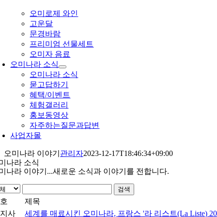
오미로제 와인
고운달
문경바람
프리미엄 선물세트
오미자 음료
오미나라 소식
오미나라 소식
묻고답하기
혜택/이벤트
체험갤러리
홍보동영상
자주하는질문과답변
사업자몰
오미나라 이야기
관리자
2023-12-17T18:46:34+09:00
미나라 소식
미나라 이야기...
새로운 소식과 이야기를 전합니다.
검색
번호
제목
공지사
세계를 매료시킨 오미나라, 프랑스 '라 리스트(La Liste) 20