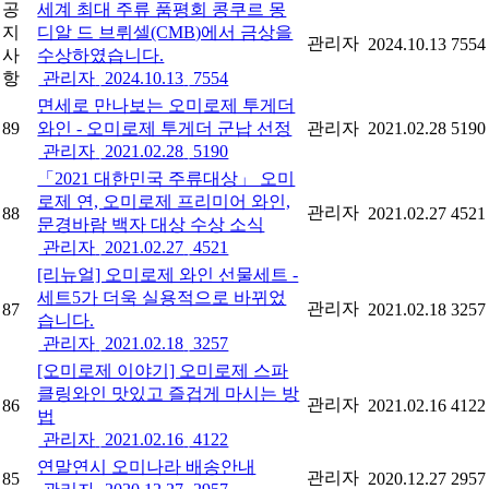
공
세계 최대 주류 품평회 콩쿠르 몽
지
디알 드 브뤼셀(CMB)에서 금상을
관리자
2024.10.13
7554
사
수상하였습니다.
항
관리자
2024.10.13
7554
면세로 만나보는 오미로제 투게더
89
와인 - 오미로제 투게더 군납 선정
관리자
2021.02.28
5190
관리자
2021.02.28
5190
「2021 대한민국 주류대상」 오미
로제 연, 오미로제 프리미어 와인,
관리자
88
2021.02.27
4521
문경바람 백자 대상 수상 소식
관리자
2021.02.27
4521
[리뉴얼] 오미로제 와인 선물세트 -
세트5가 더욱 실용적으로 바뀌었
관리자
87
2021.02.18
3257
습니다.
관리자
2021.02.18
3257
[오미로제 이야기] 오미로제 스파
클링와인 맛있고 즐겁게 마시는 방
관리자
86
2021.02.16
4122
법
관리자
2021.02.16
4122
연말연시 오미나라 배송안내
관리자
85
2020.12.27
2957