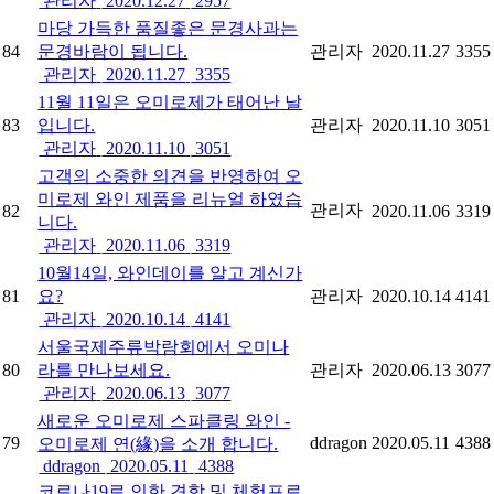
관리자
2020.12.27
2957
마당 가득한 품질좋은 문경사과는
84
문경바람이 됩니다.
관리자
2020.11.27
3355
관리자
2020.11.27
3355
11월 11일은 오미로제가 태어난 날
83
입니다.
관리자
2020.11.10
3051
관리자
2020.11.10
3051
고객의 소중한 의견을 반영하여 오
미로제 와인 제품을 리뉴얼 하였습
관리자
82
2020.11.06
3319
니다.
관리자
2020.11.06
3319
10월14일, 와인데이를 알고 계신가
81
요?
관리자
2020.10.14
4141
관리자
2020.10.14
4141
서울국제주류박람회에서 오미나
80
라를 만나보세요.
관리자
2020.06.13
3077
관리자
2020.06.13
3077
새로운 오미로제 스파클링 와인 -
79
ddragon
2020.05.11
4388
오미로제 연(緣)을 소개 합니다.
ddragon
2020.05.11
4388
코로나19로 인한 견학 및 체험프로