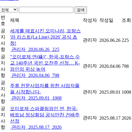
검색
번
제목
작성자
작성일
조회
호
공
세계를 매료시킨 오미나라, 프랑스
지
'라 리스트(La Liste) 2026' 공식 초
관리자
2026.06.26
225
사
청!
항
관리자
2026.06.26
225
공
"오미로제 연(緣)", 한국-프랑스 수
지
교 140주년 국빈 오찬주 선정… K-
관리자
2026.04.06
798
사
와인의 위상 높여
항
관리자
2026.04.06
798
공
주류 전문사업자를 위한 사업자몰
지
을 시작합니다.
관리자
2025.09.01
1008
사
관리자
2025.09.01
1008
항
공
오미로제 스파클링와인 연, 한국-
지
베트남 정상회담 공식만찬 건배주
관리자
2025.08.17
2026
사
선정
항
관리자
2025.08.17
2026