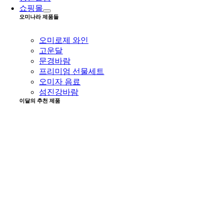
쇼핑몰
오미나라 제품들
오미로제 와인
고운달
문경바람
프리미엄 선물세트
오미자 음료
섬진강바람
이달의 추천 제품