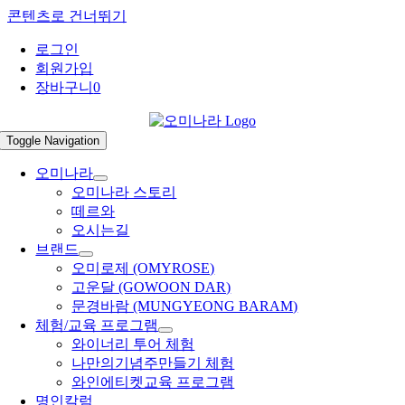
콘텐츠로 건너뛰기
로그인
회원가입
장바구니
0
Toggle Navigation
오미나라
오미나라 스토리
떼르와
오시는길
브랜드
오미로제 (OMYROSE)
고운달 (GOWOON DAR)
문경바람 (MUNGYEONG BARAM)
체험/교육 프로그램
와이너리 투어 체험
나만의기념주만들기 체험
와인에티켓교육 프로그램
명인칼럼