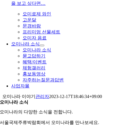
을 보고 싶다면…
오미로제 와인
고운달
문경바람
프리미엄 선물세트
오미자 음료
오미나라 소식
오미나라 소식
묻고답하기
혜택/이벤트
체험갤러리
홍보동영상
자주하는질문과답변
사업자몰
오미나라 이야기
관리자
2023-12-17T18:46:34+09:00
오미나라 소식
오미나라의 다양한 소식을 전합니다.
서울국제주류박람회에서 오미나라를 만나보세요.