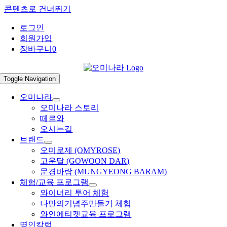
콘텐츠로 건너뛰기
로그인
회원가입
장바구니
0
Toggle Navigation
오미나라
오미나라 스토리
떼르와
오시는길
브랜드
오미로제 (OMYROSE)
고운달 (GOWOON DAR)
문경바람 (MUNGYEONG BARAM)
체험/교육 프로그램
와이너리 투어 체험
나만의기념주만들기 체험
와인에티켓교육 프로그램
명인칼럼