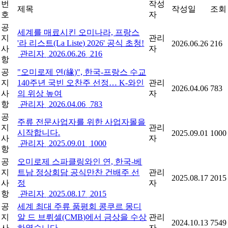
번
작성
제목
작성일
조회
호
자
공
세계를 매료시킨 오미나라, 프랑스
지
관리
'라 리스트(La Liste) 2026' 공식 초청!
2026.06.26
216
사
자
관리자
2026.06.26
216
항
공
"오미로제 연(緣)", 한국-프랑스 수교
지
140주년 국빈 오찬주 선정… K-와인
관리
2026.04.06
783
사
의 위상 높여
자
항
관리자
2026.04.06
783
공
주류 전문사업자를 위한 사업자몰을
지
관리
시작합니다.
2025.09.01
1000
사
자
관리자
2025.09.01
1000
항
공
오미로제 스파클링와인 연, 한국-베
지
트남 정상회담 공식만찬 건배주 선
관리
2025.08.17
2015
사
정
자
항
관리자
2025.08.17
2015
공
세계 최대 주류 품평회 콩쿠르 몽디
지
알 드 브뤼셀(CMB)에서 금상을 수상
관리
2024.10.13
7549
사
하였습니다.
자