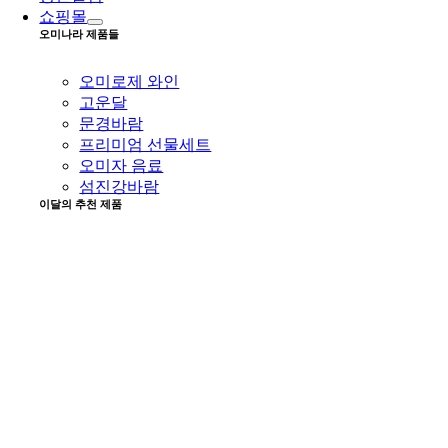
쇼핑몰
오미나라 제품들
오미로제 와인
고운달
문경바람
프리미엄 선물세트
오미자 음료
섬진강바람
이달의 추천 제품