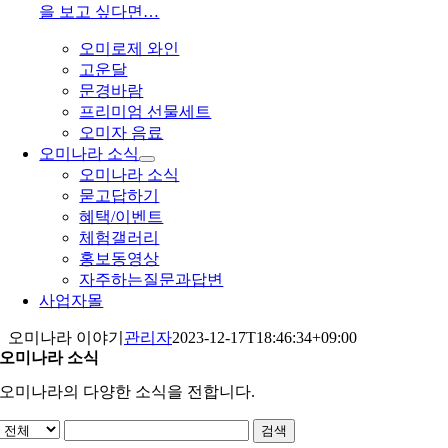
을 보고 싶다면…
오미로제 와인
고운달
문경바람
프리미엄 선물세트
오미자 음료
오미나라 소식
오미나라 소식
묻고답하기
혜택/이벤트
체험갤러리
홍보동영상
자주하는질문과답변
사업자몰
오미나라 이야기
관리자
2023-12-17T18:46:34+09:00
오미나라 소식
오미나라의 다양한 소식을 전합니다.
검색