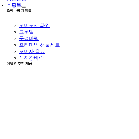
쇼핑몰
오미나라 제품들
오미로제 와인
고운달
문경바람
프리미엄 선물세트
오미자 음료
섬진강바람
이달의 추천 제품