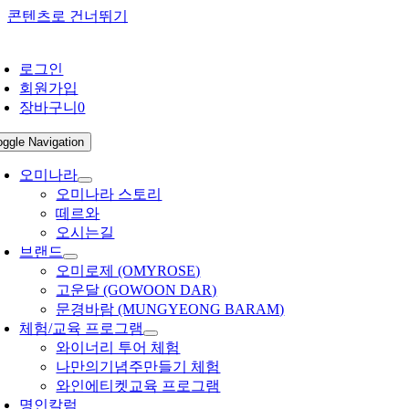
콘텐츠로 건너뛰기
로그인
회원가입
장바구니
0
oggle Navigation
오미나라
오미나라 스토리
떼르와
오시는길
브랜드
오미로제 (OMYROSE)
고운달 (GOWOON DAR)
문경바람 (MUNGYEONG BARAM)
체험/교육 프로그램
와이너리 투어 체험
나만의기념주만들기 체험
와인에티켓교육 프로그램
명인칼럼