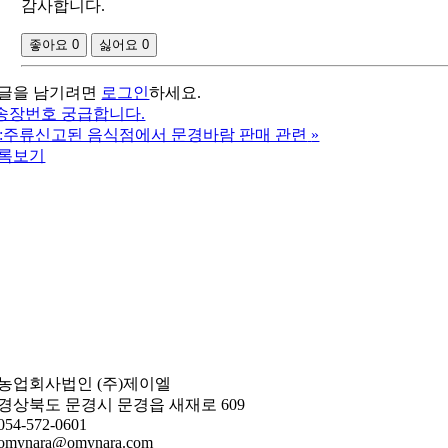
감사합니다.
좋아요
0
싫어요
0
글을 남기려면
로그인
하세요.
송장번호 궁급합니다.
e:주류신고된 음식점에서 문경바람 판매 관련
»
록보기
농업회사법인 (주)제이엘
경상북도 문경시 문경읍 새재로 609
054-572-0601
omynara@omynara.com