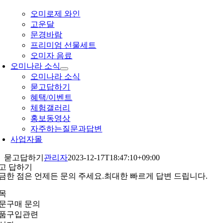
오미로제 와인
고운달
문경바람
프리미엄 선물세트
오미자 음료
오미나라 소식
오미나라 소식
묻고답하기
혜택/이벤트
체험갤러리
홍보동영상
자주하는질문과답변
사업자몰
묻고답하기
관리자
2023-12-17T18:47:10+09:00
고 답하기
금한 점은 언제든 문의 주세요.
최대한 빠르게 답변 드립니다.
목
문구매 문의
품구입관련