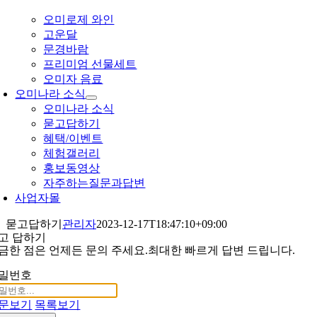
오미로제 와인
고운달
문경바람
프리미엄 선물세트
오미자 음료
오미나라 소식
오미나라 소식
묻고답하기
혜택/이벤트
체험갤러리
홍보동영상
자주하는질문과답변
사업자몰
묻고답하기
관리자
2023-12-17T18:47:10+09:00
고 답하기
금한 점은 언제든 문의 주세요.
최대한 빠르게 답변 드립니다.
밀번호
문보기
목록보기