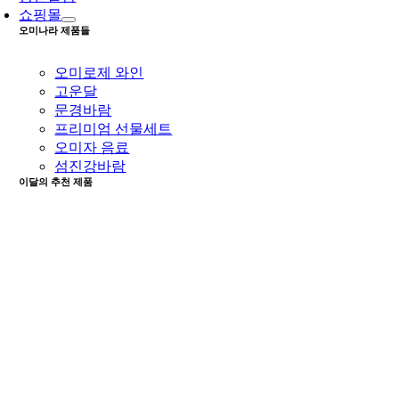
쇼핑몰
오미나라 제품들
오미로제 와인
고운달
문경바람
프리미엄 선물세트
오미자 음료
섬진강바람
이달의 추천 제품