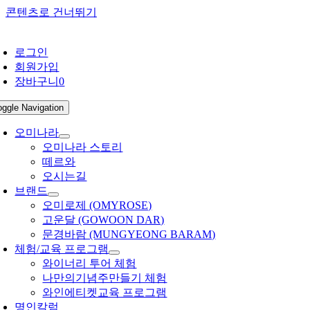
콘텐츠로 건너뛰기
로그인
회원가입
장바구니
0
oggle Navigation
오미나라
오미나라 스토리
떼르와
오시는길
브랜드
오미로제 (OMYROSE)
고운달 (GOWOON DAR)
문경바람 (MUNGYEONG BARAM)
체험/교육 프로그램
와이너리 투어 체험
나만의기념주만들기 체험
와인에티켓교육 프로그램
명인칼럼