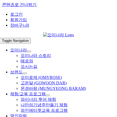
콘텐츠로 건너뛰기
로그인
회원가입
장바구니
0
Toggle Navigation
오미나라
오미나라 스토리
떼르와
오시는길
브랜드
오미로제 (OMYROSE)
고운달 (GOWOON DAR)
문경바람 (MUNGYEONG BARAM)
체험/교육 프로그램
와이너리 투어 체험
나만의기념주만들기 체험
와인에티켓교육 프로그램
명인칼럼