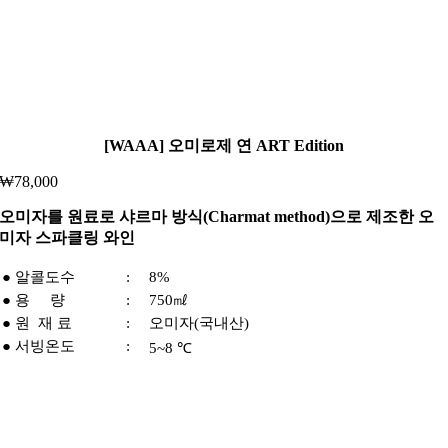
[WAAA] 오미로제 연 ART Edition
₩
78,000
오미자를 원료로 샤르마 방식(Charmat method)으로 제조한 오
미자 스파클링 와인
● 알콜도수
:
8%
● 용 량
:
750㎖
● 원 재 료
:
오미자(국내산)
● 서빙온도
:
5~8 ℃