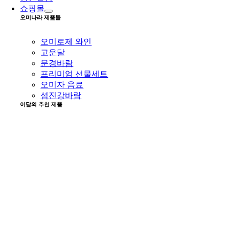
쇼핑몰
오미나라 제품들
오미로제 와인
고운달
문경바람
프리미엄 선물세트
오미자 음료
섬진강바람
이달의 추천 제품