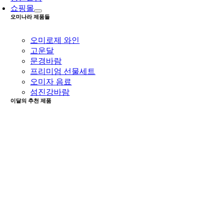
쇼핑몰
오미나라 제품들
오미로제 와인
고운달
문경바람
프리미엄 선물세트
오미자 음료
섬진강바람
이달의 추천 제품