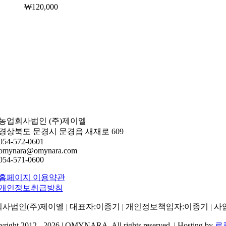
₩
120,000
농업회사법인 (주)제이엘
경상북도 문경시 문경읍 새재로 609
054-572-0601
omynara@omynara.com
054-571-0600
홈페이지 이용약관
개인정보취급방침
사법인(주)제이엘 | 대표자:이종기 | 개인정보책임자:이종기 | 사업자번호
right 2012 - 2026 | OMYNARA. All rights reserved. | Hosting by
로