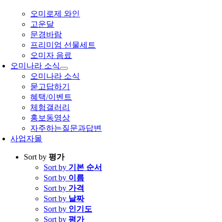
오미로제 와인
고운달
문경바람
프리미엄 선물세트
오미자 음료
오미나라 소식
오미나라 소식
묻고답하기
혜택/이벤트
체험갤러리
홍보동영상
자주하는질문과답변
사업자몰
Sort by
평가
Sort by
기본 순서
Sort by
이름
Sort by
가격
Sort by
날짜
Sort by
인기도
Sort by
평가