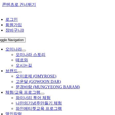
콘텐츠로 건너뛰기
로그인
회원가입
장바구니
0
oggle Navigation
오미나라
오미나라 스토리
떼르와
오시는길
브랜드
오미로제 (OMYROSE)
고운달 (GOWOON DAR)
문경바람 (MUNGYEONG BARAM)
체험/교육 프로그램
와이너리 투어 체험
나만의기념주만들기 체험
와인에티켓교육 프로그램
명인칼럼