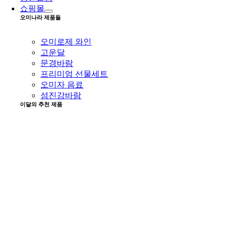
쇼핑몰
오미나라 제품들
오미로제 와인
고운달
문경바람
프리미엄 선물세트
오미자 음료
섬진강바람
이달의 추천 제품