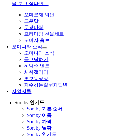
을 보고 싶다면…
오미로제 와인
고운달
문경바람
프리미엄 선물세트
오미자 음료
오미나라 소식
오미나라 소식
묻고답하기
혜택/이벤트
체험갤러리
홍보동영상
자주하는질문과답변
사업자몰
Sort by
인기도
Sort by
기본 순서
Sort by
이름
Sort by
가격
Sort by
날짜
Sort by
인기도