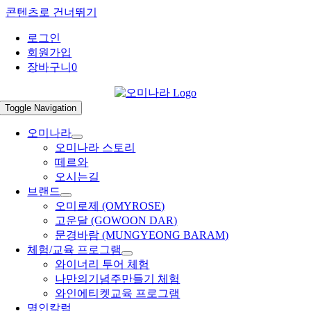
콘텐츠로 건너뛰기
로그인
회원가입
장바구니
0
Toggle Navigation
오미나라
오미나라 스토리
떼르와
오시는길
브랜드
오미로제 (OMYROSE)
고운달 (GOWOON DAR)
문경바람 (MUNGYEONG BARAM)
체험/교육 프로그램
와이너리 투어 체험
나만의기념주만들기 체험
와인에티켓교육 프로그램
명인칼럼