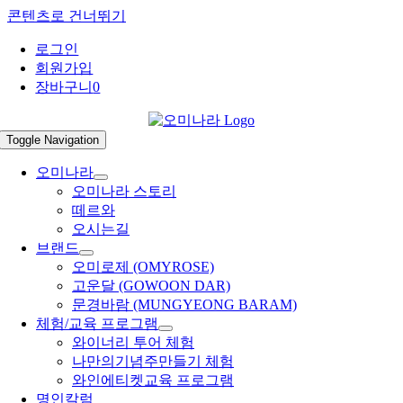
콘텐츠로 건너뛰기
로그인
회원가입
장바구니
0
Toggle Navigation
오미나라
오미나라 스토리
떼르와
오시는길
브랜드
오미로제 (OMYROSE)
고운달 (GOWOON DAR)
문경바람 (MUNGYEONG BARAM)
체험/교육 프로그램
와이너리 투어 체험
나만의기념주만들기 체험
와인에티켓교육 프로그램
명인칼럼