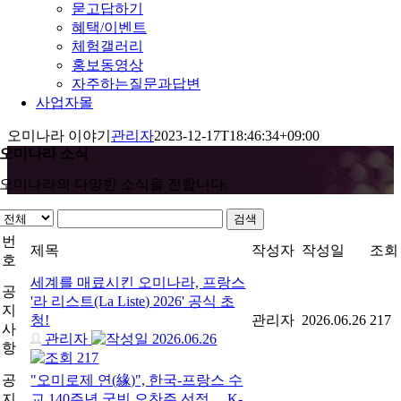
묻고답하기
혜택/이벤트
체험갤러리
홍보동영상
자주하는질문과답변
사업자몰
오미나라 이야기
관리자
2023-12-17T18:46:34+09:00
오미나라 소식
오미나라의 다양한 소식을 전합니다.
검색
번
제목
작성자
작성일
조회
호
세계를 매료시킨 오미나라, 프랑스
공
'라 리스트(La Liste) 2026' 공식 초
지
청!
관리자
2026.06.26
217
사
관리자
2026.06.26
항
217
공
"오미로제 연(緣)", 한국-프랑스 수
지
교 140주년 국빈 오찬주 선정… K-