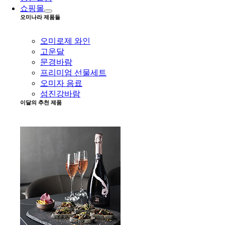
쇼핑몰
오미나라 제품들
오미로제 와인
고운달
문경바람
프리미엄 선물세트
오미자 음료
섬진강바람
이달의 추천 제품