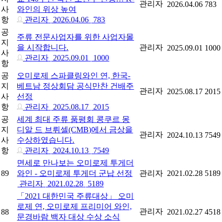
관리자
2026.04.06
783
사
와인의 위상 높여
항
관리자
2026.04.06
783
공
주류 전문사업자를 위한 사업자몰
지
을 시작합니다.
관리자
2025.09.01
1000
사
관리자
2025.09.01
1000
항
공
오미로제 스파클링와인 연, 한국-
지
베트남 정상회담 공식만찬 건배주
관리자
2025.08.17
2015
사
선정
항
관리자
2025.08.17
2015
공
세계 최대 주류 품평회 콩쿠르 몽
지
디알 드 브뤼셀(CMB)에서 금상을
관리자
2024.10.13
7549
사
수상하였습니다.
항
관리자
2024.10.13
7549
면세로 만나보는 오미로제 투게더
89
와인 - 오미로제 투게더 군납 선정
관리자
2021.02.28
5189
관리자
2021.02.28
5189
「2021 대한민국 주류대상」 오미
로제 연, 오미로제 프리미어 와인,
관리자
88
2021.02.27
4518
문경바람 백자 대상 수상 소식