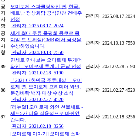
공
오미로제 스파클링와인 연, 한국-
지
베트남 정상회담 공식만찬 건배주
관리자
2025.08.17
2024
사
선정
항
관리자
2025.08.17
2024
공
세계 최대 주류 품평회 콩쿠르 몽
지
디알 드 브뤼셀(CMB)에서 금상을
관리자
2024.10.13
7550
사
수상하였습니다.
항
관리자
2024.10.13
7550
면세로 만나보는 오미로제 투게더
89
와인 - 오미로제 투게더 군납 선정
관리자
2021.02.28
5190
관리자
2021.02.28
5190
「2021 대한민국 주류대상」 오미
로제 연, 오미로제 프리미어 와인,
관리자
88
2021.02.27
4520
문경바람 백자 대상 수상 소식
관리자
2021.02.27
4520
[리뉴얼] 오미로제 와인 선물세트 -
세트5가 더욱 실용적으로 바뀌었
관리자
87
2021.02.18
3256
습니다.
관리자
2021.02.18
3256
[오미로제 이야기] 오미로제 스파