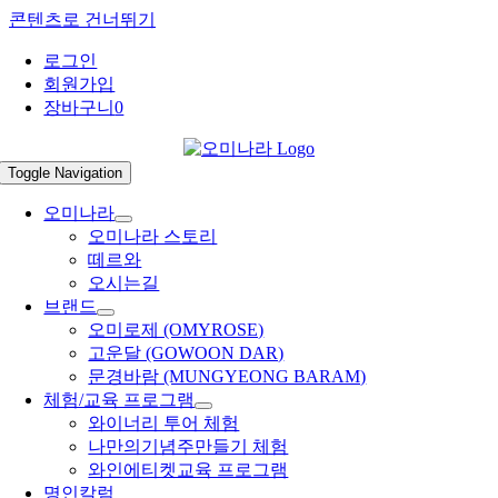
콘텐츠로 건너뛰기
로그인
회원가입
장바구니
0
Toggle Navigation
오미나라
오미나라 스토리
떼르와
오시는길
브랜드
오미로제 (OMYROSE)
고운달 (GOWOON DAR)
문경바람 (MUNGYEONG BARAM)
체험/교육 프로그램
와이너리 투어 체험
나만의기념주만들기 체험
와인에티켓교육 프로그램
명인칼럼