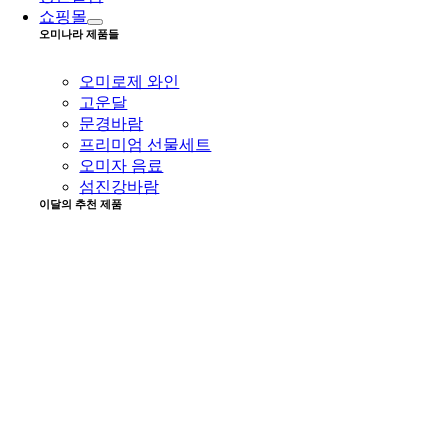
쇼핑몰
오미나라 제품들
오미로제 와인
고운달
문경바람
프리미엄 선물세트
오미자 음료
섬진강바람
이달의 추천 제품