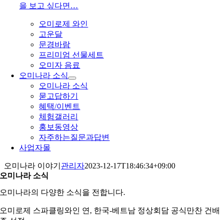
을 보고 싶다면…
오미로제 와인
고운달
문경바람
프리미엄 선물세트
오미자 음료
오미나라 소식
오미나라 소식
묻고답하기
혜택/이벤트
체험갤러리
홍보동영상
자주하는질문과답변
사업자몰
오미나라 이야기
관리자
2023-12-17T18:46:34+09:00
오미나라 소식
오미나라의 다양한 소식을 전합니다.
오미로제 스파클링와인 연, 한국-베트남 정상회담 공식만찬 건