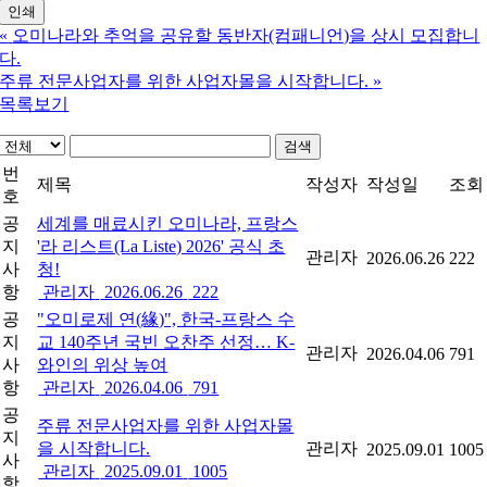
인쇄
«
오미나라와 추억을 공유할 동반자(컴패니언)을 상시 모집합니
다.
주류 전문사업자를 위한 사업자몰을 시작합니다.
»
목록보기
검색
번
제목
작성자
작성일
조회
호
공
세계를 매료시킨 오미나라, 프랑스
지
'라 리스트(La Liste) 2026' 공식 초
관리자
2026.06.26
222
사
청!
항
관리자
2026.06.26
222
공
"오미로제 연(緣)", 한국-프랑스 수
지
교 140주년 국빈 오찬주 선정… K-
관리자
2026.04.06
791
사
와인의 위상 높여
항
관리자
2026.04.06
791
공
주류 전문사업자를 위한 사업자몰
지
을 시작합니다.
관리자
2025.09.01
1005
사
관리자
2025.09.01
1005
항