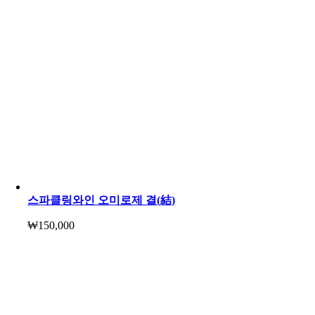
스파클링와인 오미로제 결(結)
₩
150,000