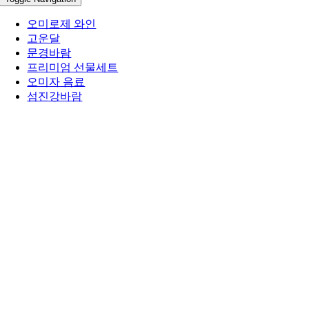
오미로제 와인
고운달
문경바람
프리미엄 선물세트
오미자 음료
섬진강바람