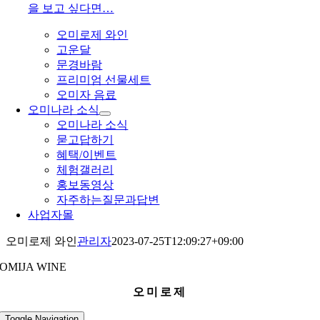
을 보고 싶다면…
오미로제 와인
고운달
문경바람
프리미엄 선물세트
오미자 음료
오미나라 소식
오미나라 소식
묻고답하기
혜택/이벤트
체험갤러리
홍보동영상
자주하는질문과답변
사업자몰
오미로제 와인
관리자
2023-07-25T12:09:27+09:00
OMIJA WINE
오미로제
Toggle Navigation