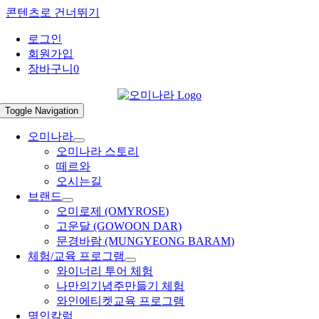
콘텐츠로 건너뛰기
로그인
회원가입
장바구니
0
Toggle Navigation
오미나라
오미나라 스토리
떼르와
오시는길
브랜드
오미로제 (OMYROSE)
고운달 (GOWOON DAR)
문경바람 (MUNGYEONG BARAM)
체험/교육 프로그램
와이너리 투어 체험
나만의기념주만들기 체험
와인에티켓교육 프로그램
명인칼럼