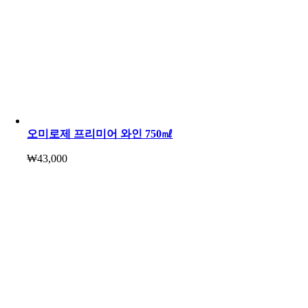
오미로제 프리미어 와인 750㎖
₩
43,000