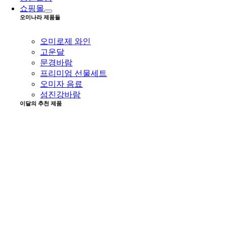
쇼핑몰
오미나라 제품들
오미로제 와인
고운달
문경바람
프리미엄 선물세트
오미자 음료
섬진강바람
이달의 추천 제품